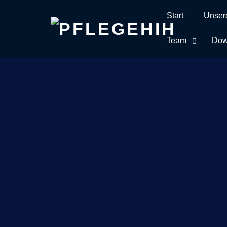
Start
Unser
Skip
to
Team
Dow
content
Home
#Ost