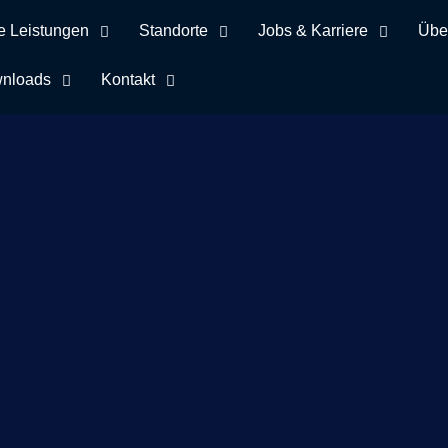
e Leistungen
Standorte
Jobs & Karriere
Übe
nloads
Kontakt
Schlagwort 2.000 €
erspende: wir verlosen 8 x 250 € für soziale Einrichtungen in u