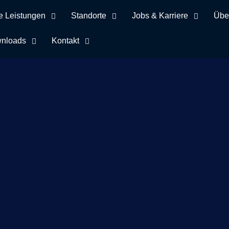
e Leistungen
Standorte
Jobs & Karriere
Übe
nloads
Kontakt
lagwort Benjamin L
e
28.04.2025: Wartturm und Mainzer Tor wurden an uns versc