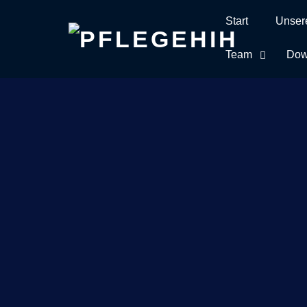
Start
Unser
Skip
to
Team
Dow
content
Sch
Hom