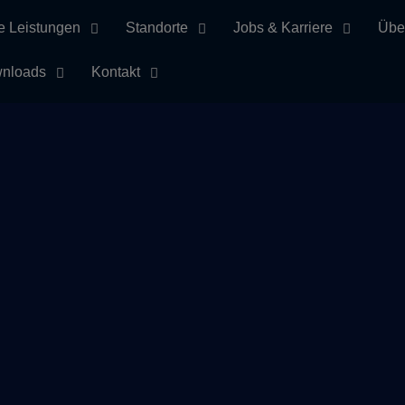
e Leistungen
Standorte
Jobs & Karriere
Übe
nloads
Kontakt
lagwort Faschings
Home
Die Borkemer Faschenacht hat begonnen!