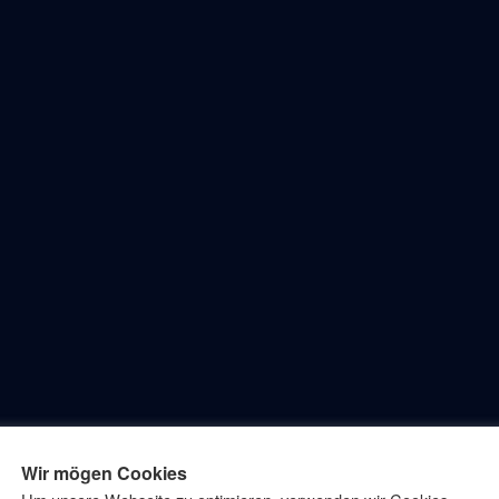
faschenacht
fasching
Faschingsdeko
fastnacht
Juli
Wir mögen Cookies