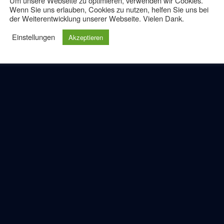
chenacht hat
Um unsere Webseite zu optimieren, verwenden wir Cookies.
Wenn Sie uns erlauben, Cookies zu nutzen, helfen Sie uns bei
der Weiterentwicklung unserer Webseite. Vielen Dank.
Einstellungen
Akzeptieren
urken schon voll im Faschenachts-Modus. Die
 immer unsere eigene, tolle Deko gebastelt – und
aune unsere Runden durch die Innenstadt...
Neueste Beiträge
Q