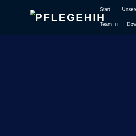
Start
Unser
Skip
to
Team
Dow
content
Home