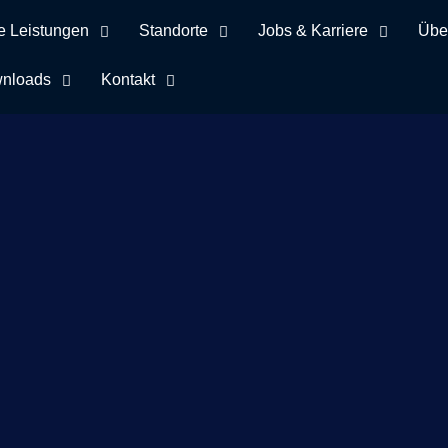
e Leistungen
Standorte
Jobs & Karriere
Übe
nloads
Kontakt
Schlagwort HK
Spende für die gemeinnützige Schatzinsel von Hoffmann + Krip