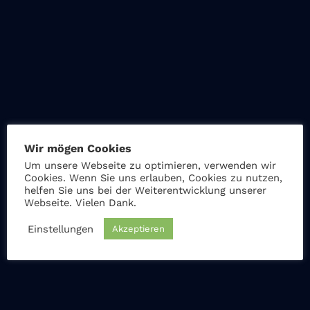
Facebook
Instagram
LinkedIn
Wir mögen Cookies
Um unsere Webseite zu optimieren, verwenden wir
Cookies. Wenn Sie uns erlauben, Cookies zu nutzen,
helfen Sie uns bei der Weiterentwicklung unserer
Seitenmenü
Webseite. Vielen Dank.
Einstellungen
Akzeptieren
Start
Unsere Leistungen
Standorte
Jobs & Karriere