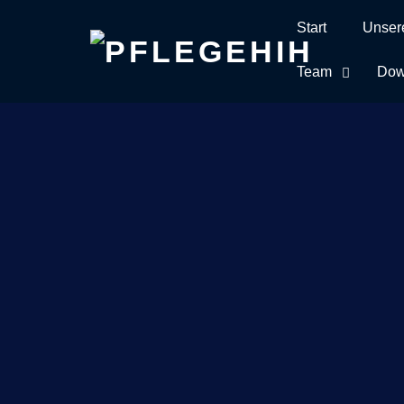
Start
Unser
Skip
to
Team
Dow
content
Sc
Home