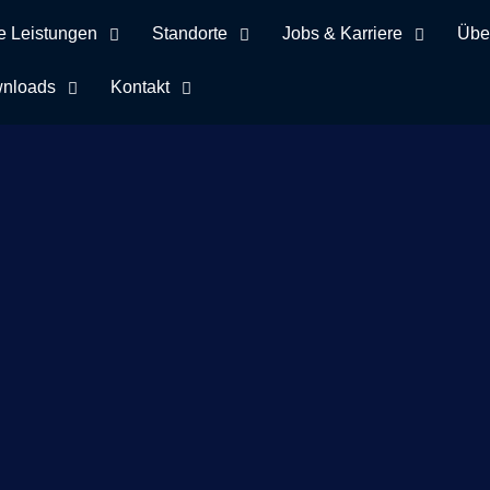
e Leistungen
Standorte
Jobs & Karriere
Übe
nloads
Kontakt
hlagwort Sportvere
42 Mini-Tore für regionale Vereine: Spende statt Geschenke z