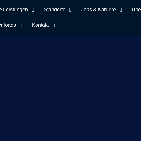
e Leistungen
Standorte
Jobs & Karriere
Übe
nloads
Kontakt
Schlagwort Sütterli
ome
Gedächtnistraining: Engel und Sütterlin in der Tagespfle