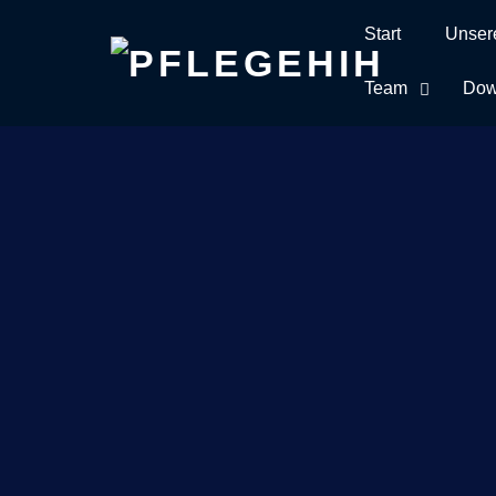
Start
Unser
Skip
to
Team
Dow
content
H