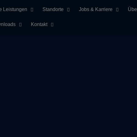
e Leistungen
Standorte
Jobs & Karriere
Übe
nloads
Kontakt
Kategorie Allgemei
Home
Archive by category "Allgemein"