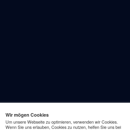
Vollmacht
Vorsorge
Vorsorgevollmach
Vortrag
rag zum Thema
“: Mittwoch, 14.09.
twoch, 14.09.
Wir mögen Cookies
Um unsere Webseite zu optimieren, verwenden wir Cookies.
Wenn Sie uns erlauben, Cookies zu nutzen, helfen Sie uns bei