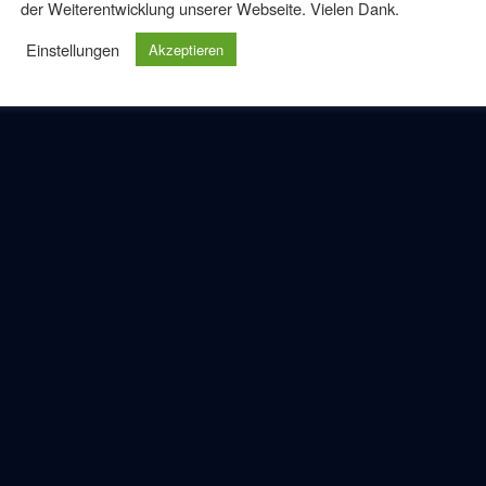
der Weiterentwicklung unserer Webseite. Vielen Dank.
Einstellungen
Akzeptieren
milienfest
Feier
Fest
Jubiläum
Jubiläumsfeier
ngsfeier in Elztal
15. Mai feierte Carmen Nechwatal-Ludwig und ihr
g unseres 6. Standortes in Elztal-Auerbach. Nach
ters, des Vermieters (die örtliche Volksbank), des
gedienstleitung vor Ort Carmen Nechwatal-Ludwig in
ste…