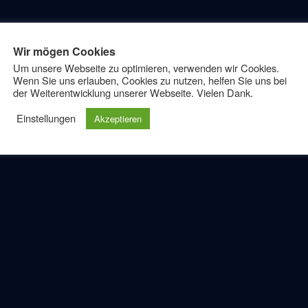
heim
gespflege im Haus Agnes in Hardheim wird es
Wir mögen Cookies
Um unsere Webseite zu optimieren, verwenden wir Cookies.
Wenn Sie uns erlauben, Cookies zu nutzen, helfen Sie uns bei
der Weiterentwicklung unserer Webseite. Vielen Dank.
Einstellungen
Akzeptieren
Backen
essen
Freude
Gemeinsamkeit
ag
spaß
g in der Tagespflege
besten! Auch der Chef wurde beim gemeinsamen