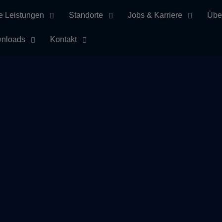
e Leistungen
Standorte
Jobs & Karriere
Übe
nloads
Kontakt
Schlagwort essen
Home
Nachlese: Budenzauber 2024 in Hardheim